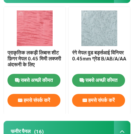
बांस की लकड़ी का लिबास
रबर वुड फिंगर जॉइंट बोर्ड
ओएसबी ओरिएंटेड स्ट्रैंड बोर्ड
प्राकृतिक लकड़ी लिबास शीट
रंगे मेपल वुड बर्ड्सआई विनियर
फ़िगर मेपल 0.45 मिमी लक्जरी
0.45mm ग्रेड B/AB/A/AA
अंदरूनी के लिए
बांस प्लाईवुड शीट्स
सबसे अच्छी कीमत
सबसे अच्छी कीमत
हमसे संपर्क करें
हमसे संपर्क करें
फनीर पैनल
(16)