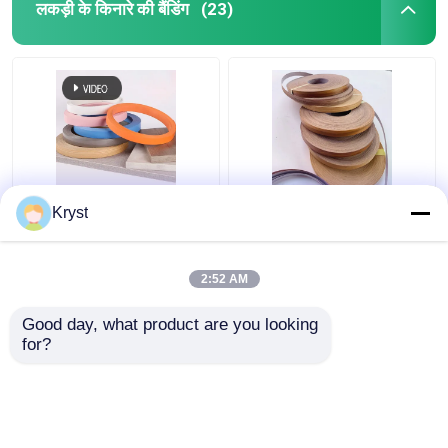
लकड़ी के किनारे की बैंडिंग
(23)
0.6 मिमी 1 मिमी लकड़ी
मल्टीसीन हार्ड वुड एज बैंडिंग
Kryst
अनाज पीवीसी सफेद रंग के
स्वचालित उत्पादन के लिए
फर्नीचर किनारे बैंडिंग
हानिरहित व्यावहारिक
2:52 AM
सबसे अच्छी कीमत
सबसे अच्छी कीमत
Good day, what product are you looking 
for?
हमसे संपर्क करें
हमसे संपर्क करें