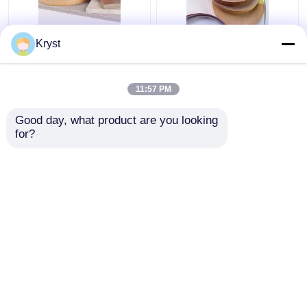
0.6 मिमी 1 मिमी लकड़ी
मल्टीसीन हार्ड वुड एज बैंडिंग
Kryst
अनाज पीवीसी सफेद रंग के
स्वचालित उत्पादन के लिए
फर्नीचर किनारे बैंडिंग
हानिरहित व्यावहारिक
11:57 PM
सबसे अच्छी कीमत
सबसे अच्छी कीमत
Good day, what product are you looking 
for?
हमसे संपर्क करें
हमसे संपर्क करें
और देखो
होम
हमारे बारे में
हमसे संपर्क करें
Desktop Site
साइटमैप
गोपनीयता नीति