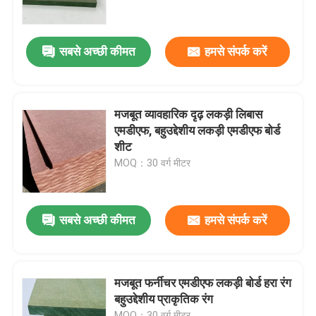
हमारे बारे में
सबसे अच्छी कीमत
हमसे संपर्क करें
कारखाने का दौरा
मजबूत व्यावहारिक दृढ़ लकड़ी लिबास
गुणवत्ता नियंत्रण
एमडीएफ, बहुउद्देशीय लकड़ी एमडीएफ बोर्ड
शीट
MOQ：30 वर्ग मीटर
हमसे संपर्क करें
समाचार
सबसे अच्छी कीमत
हमसे संपर्क करें
मामले
मजबूत फर्नीचर एमडीएफ लकड़ी बोर्ड हरा रंग
बहुउद्देशीय प्राकृतिक रंग
उद्धरण मांगें
MOQ：30 वर्ग मीटर