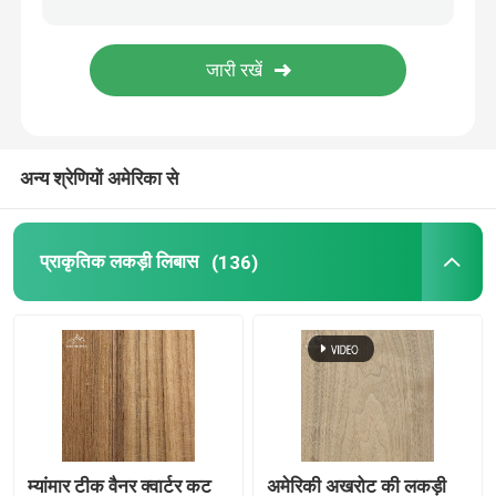
बांस की लकड़ी का लिबास
रबर वुड फिंगर जॉइंट बोर्ड
अन्य श्रेणियों अमेरिका से
ओएसबी ओरिएंटेड स्ट्रैंड बोर्ड
प्राकृतिक लकड़ी लिबास
(136)
बांस प्लाईवुड शीट्स
म्यांमार टीक वैनर क्वार्टर कट
अमेरिकी अखरोट की लकड़ी