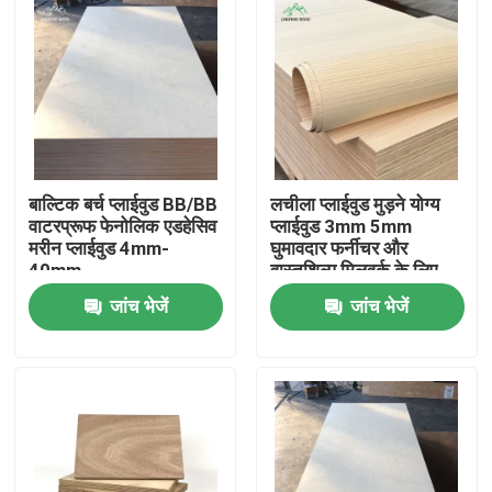
बाल्टिक बर्च प्लाईवुड BB/BB
लचीला प्लाईवुड मुड़ने योग्य
वाटरप्रूफ फेनोलिक एडहेसिव
प्लाईवुड 3mm 5mm
मरीन प्लाईवुड 4mm-
घुमावदार फर्नीचर और
40mm
वास्तुशिल्प मिलवर्क के लिए
जांच भेजें
जांच भेजें
घर
उत्पाद
वीडियो