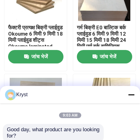
हमारे बारे में
फैक्टरी प्रत्यक्ष बिक्री प्लाईवुड
गर्म बिक्री E0 बाल्टिक बर्क
Okoume 6 मिमी 9 मिमी 18
प्लाईवुड 6 मिमी 9 मिमी 12
कारखाने का दौरा
मिमी प्लाईवुड शीट्स
मिमी 15 मिमी 18 मिमी 24
Okoume laminated
मिमी पूर्ण बर्क वाणिज्यिक
Plywood Board 18 मिमी
प्लाईवुड शीट 1200*2400
जांच भेजें
जांच भेजें
गुणवत्ता नियंत्रण
निर्माण के लिए
मिमी
हमसे संपर्क करें
Kryst
समाचार
9:03 AM
मामले
Good day, what product are you looking 
for?
उद्धरण मांगें
फर्नीचर के लिए बीर्च के साथ
नई ट्रेंडिंग बासवुड प्लाईवुड