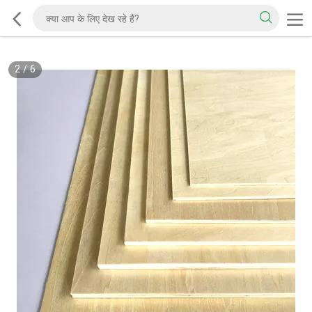
2
/
6