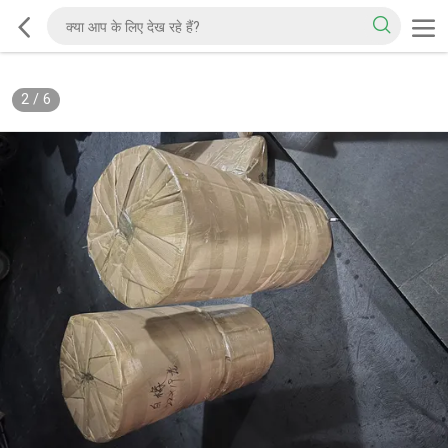
2
/
6