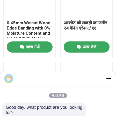
हमारे बारे में
0.45mm Walnut Wood
अखरोट की लकड़ी का फनीर
Edge Banding with 8%
एज बैंडिंग ग्रेड ए / एए
कारखाने का दौरा
Moisture Content and
50/100/200 Meters
per Roll for Furniture
जांच भेजें
जांच भेजें
गुणवत्ता नियंत्रण
and Cabinets
हमसे संपर्क करें
Kryst
समाचार
6:42 PM
मामले
Good day, what product are you looking 
for?
उद्धरण मांगें
सफेद ओक विनियर एज बैंडिंग
प्राकृतिक शैली परिष्कृत