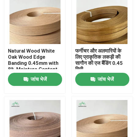
Natural Wood White
फर्नीचर और अलमारियों के
Oak Wood Edge
लिए प्राकृतिक लकड़ी की
Banding 0.45mm with
सागौन की एज बैंडिंग 0.45
8% Moisture Content
मिमी
and Fleece-Backed
जांच भेजें
जांच भेजें
for Furniture and
Cabinets
घर
उत्पाद
वीडियो