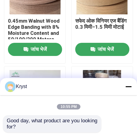
हमारे बारे में
0.45mm Walnut Wood
सफेद ओक विनियर एज बैंडिंग
Edge Banding with 8%
0.3 मिमी–1.5 मिमी मोटाई
Moisture Content and
कारखाने का दौरा
50/100/200 Meters
per Roll for Furniture
जांच भेजें
जांच भेजें
and Cabinets
गुणवत्ता नियंत्रण
हमसे संपर्क करें
Kryst
समाचार
10:55 PM
मामले
Good day, what product are you looking 
for?
अखरोट की लकड़ी का फनीर
प्राकृतिक शैली परिष्कृत
उद्धरण मांगें
एज बैंडिंग ग्रेड ए / एए
लकड़ी किनारे बैंडिंग उत्कृष्ट