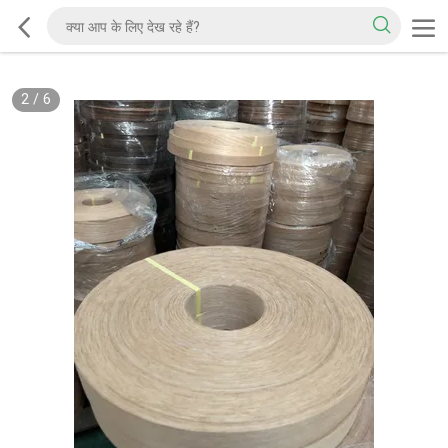
2
/
6