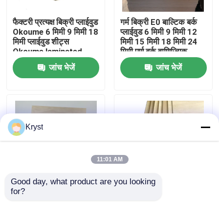
फैक्टरी प्रत्यक्ष बिक्री प्लाईवुड
गर्म बिक्री E0 बाल्टिक बर्क
हमारे बारे में
Okoume 6 मिमी 9 मिमी 18
प्लाईवुड 6 मिमी 9 मिमी 12
मिमी प्लाईवुड शीट्स
मिमी 15 मिमी 18 मिमी 24
Okoume laminated
मिमी पूर्ण बर्क वाणिज्यिक
कारखाने का दौरा
Plywood Board 18 मिमी
प्लाईवुड शीट 1200*2400
जांच भेजें
जांच भेजें
निर्माण के लिए
मिमी
गुणवत्ता नियंत्रण
हमसे संपर्क करें
Kryst
समाचार
11:01 AM
Good day, what product are you looking 
मामले
for?
फर्नीचर के लिए बीर्च के साथ
नई ट्रेंडिंग बासवुड प्लाईवुड
कवर किया हुआ प्लाईवुड
लेजर कट के लिए 3 मिमी
3mm 4mm 12mm
बासवुड शीट्स 4 मिमी 5 मिमी
उद्धरण मांगें