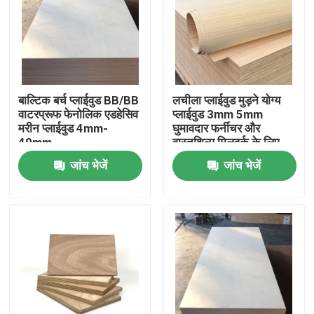
बाल्टिक बर्च प्लाईवुड BB/BB
लचीला प्लाईवुड मुड़ने योग्य
वाटरप्रूफ फेनोलिक एडहेसिव
प्लाईवुड 3mm 5mm
मरीन प्लाईवुड 4mm-
घुमावदार फर्नीचर और
40mm
वास्तुशिल्प मिलवर्क के लिए
जांच भेजें
जांच भेजें
घर
उत्पाद
वीडियो