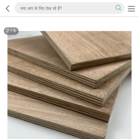
2
/
6