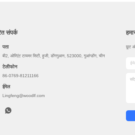
ित संपर्क
हमा
पता
छूट औ
बी2, ओरिएंट टायमर सिटी, हुजी, डोंगगुआन, 523000, गुआंग्डोंग, चीन
टेलीफोन
86-0769-81211166
ईमेल
Lingfeng@woodlf.com