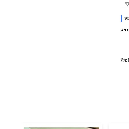
प्
उत
Arra
टैग: