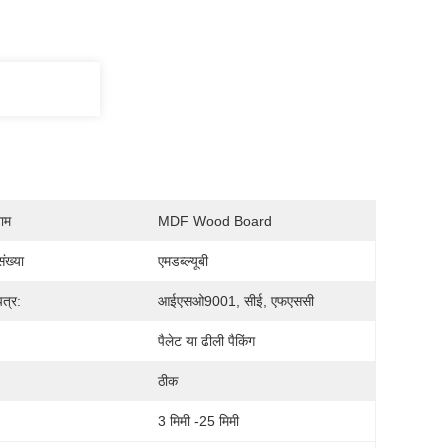
नाम
MDF Wood Board
ंख्या
एमडब्ल्यूबी
पत्र:
आईएसओ9001, सीई, एफएससी
पैलेट या ढीली पैकिंग
:
ठीक
3 मिमी -25 मिमी