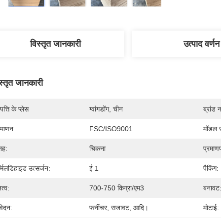
विस्तृत जानकारी
उत्पाद वर्णन
स्तृत जानकारी
पत्ति के प्लेस
ग्वांगडोंग, चीन
ब्रांड 
रमाणन
FSC/ISO9001
मॉडल स
तह:
चिकना
प्रमाण
र्मलडिहाइड उत्सर्जन:
ई 1
पैकिंग:
त्व:
700-750 किग्रा/एम3
बनावट
ेदन:
फर्नीचर, सजावट, आदि।
मोटाई: