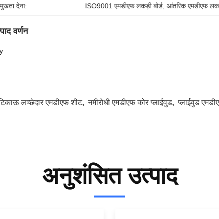
रमुखता देना:
ISO9001 एमडीएफ लकड़ी बोर्ड
, 
आंतरिक एमडीएफ लकड़
्पाद वर्णन
y
टिकाऊ लच्छेदार एमडीएफ शीट
,
नमीरोधी एमडीएफ कोर प्लाईवुड
,
प्लाईवुड एमडीएफ
अनुशंसित उत्पाद