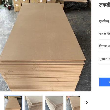
लकड़ी
एमओक्यू:
मानक पैक
वितरण अ
भुगतान व
स