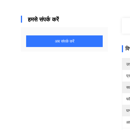
हमसे संपर्क करें
अब संपर्क करें
वि
उत्
प्
स
फॉ
घन
आव