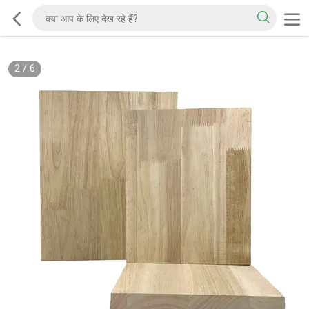
2
/
6