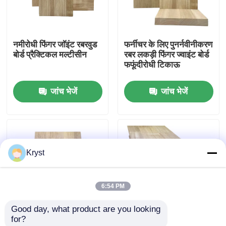
हमारे बारे में
नमीरोधी फिंगर जॉइंट रबरवुड
फर्नीचर के लिए पुनर्नवीनीकरण
बोर्ड प्रैक्टिकल मल्टीसीन
रबर लकड़ी फिंगर ज्वाइंट बोर्ड
कारखाने का दौरा
फफूंदीरोधी टिकाऊ
जांच भेजें
जांच भेजें
गुणवत्ता नियंत्रण
हमसे संपर्क करें
Kryst
समाचार
6:54 PM
मामले
Good day, what product are you looking 
for?
उद्धरण मांगें
फर्नीचर के लिए ISO9001
हानिरहित रबरवुड फिंगर जॉइंट