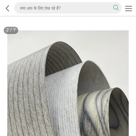
2
/
7