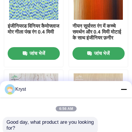
हमारे बारे में
इंजीनियरड विनियर कैमोफ्लाज
नीयन सूर्यास्त रंग में कच्चे
मोर नीला पंख रंग 0.4 मिमी
समर्थन और 0.4 मिमी मोटाई
कारखाने का दौरा
के साथ इंजीनियर फ़नीर
जांच भेजें
जांच भेजें
गुणवत्ता नियंत्रण
हमसे संपर्क करें
Kryst
समाचार
6:56 AM
मामले
Good day, what product are you looking 
for?
उद्धरण मांगें
दुर्लभ बर्च बरल रंग 0.4 मिमी
बैकिंग फ्लेस बैक इंजीनियर