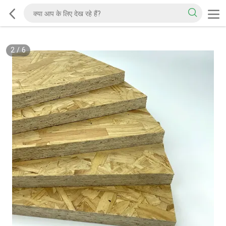
2
/
6