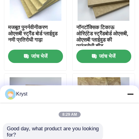
हमारे बारे में
मजबूत पुनर्नवीनीकरण
नॉनटॉक्सिक टिकाऊ
ओएसबी स्ट्रैंड बोर्ड प्लाईवुड
ओरिएंटेड स्ट्रैंडबोर्ड ओएसबी,
कारखाने का दौरा
नमी प्रतिरोधी गाढ़ा
ओएसबी प्लाईवुड की
फफूंदरोधी शीट
जांच भेजें
जांच भेजें
गुणवत्ता नियंत्रण
हमसे संपर्क करें
Kryst
समाचार
8:29 AM
मामले
Good day, what product are you looking 
for?
उद्धरण मांगें
पुनर्नवीनीकरण इंडोर ओरिएंटेड
टिकाऊ हानिरहित ओरिएंटेड