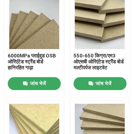
6000MPa प्लाईवुड OSB
550-650 किग्रा/एम3
ओरिएंटेड स्ट्रैंड बोर्ड
ओएसबी ओरिएंटेड स्ट्रैंड बोर्ड
हानिरहित गाढ़ा
मल्टीपर्पज लाइटवेट
जांच भेजें
जांच भेजें
घर
उत्पाद
वीडियो