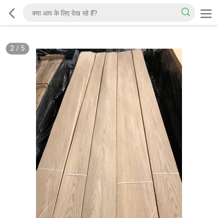
2
/
5