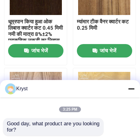
हमारे बारे में
धूम्रपान किया हुआ ओक
म्यांमार टीक वैनर क्वार्टर कट
लिबास क्वार्टर कट 0.45 मिमी
0.25 मिमी
नमी की मात्रा 8%±2%
कारखाने का दौरा
प्राकृतिक लकड़ी का लिबास
शीट
जांच भेजें
जांच भेजें
गुणवत्ता नियंत्रण
हमसे संपर्क करें
Kryst
समाचार
3:25 PM
मामले
Good day, what product are you looking 
for?
एल्म फ़नीर क्राउन कट
घुमावदार काटने की प्रक्रिया
उद्धरण मांगें
0.45mm±0.05mm मोटाई
एश फनीर 0.45 मिमी बी / एबी