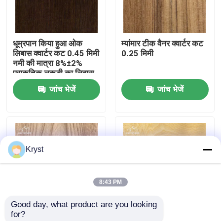
हमारे बारे में
धूम्रपान किया हुआ ओक
म्यांमार टीक वैनर क्वार्टर कट
लिबास क्वार्टर कट 0.45 मिमी
0.25 मिमी
कारखाने का दौरा
नमी की मात्रा 8%±2%
प्राकृतिक लकड़ी का लिबास
शीट
जांच भेजें
जांच भेजें
गुणवत्ता नियंत्रण
हमसे संपर्क करें
Kryst
समाचार
8:43 PM
मामले
Good day, what product are you looking 
for?
उद्धरण मांगें
एल्म फ़नीर क्राउन कट
घुमावदार काटने की प्रक्रिया