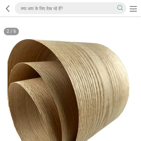
2
/
6