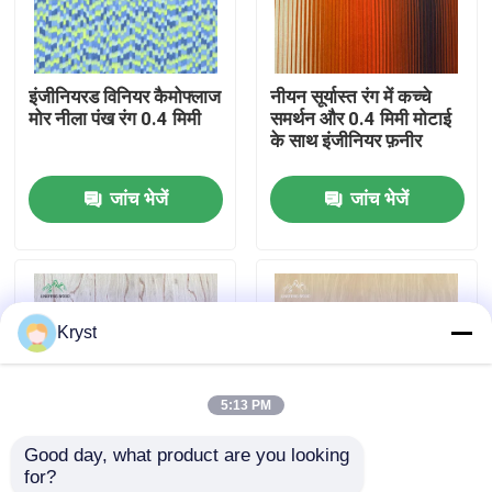
हमारे बारे में
इंजीनियरड विनियर कैमोफ्लाज
नीयन सूर्यास्त रंग में कच्चे
मोर नीला पंख रंग 0.4 मिमी
समर्थन और 0.4 मिमी मोटाई
कारखाने का दौरा
के साथ इंजीनियर फ़नीर
जांच भेजें
जांच भेजें
गुणवत्ता नियंत्रण
हमसे संपर्क करें
Kryst
समाचार
5:13 PM
मामले
Good day, what product are you looking 
for?
उद्धरण मांगें
दुर्लभ बर्च बरल रंग 0.4 मिमी
बैकिंग फ्लेस बैक इंजीनियर