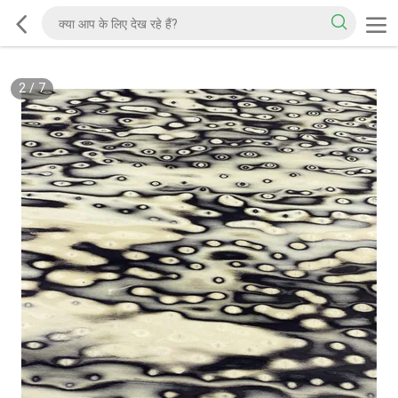
2
/
7