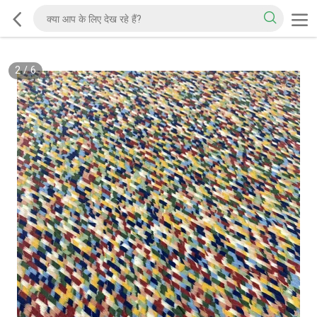
2
/
6