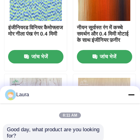
हमारे बारे में
इंजीनियरड विनियर कैमोफ्लाज
नीयन सूर्यास्त रंग में कच्चे
मोर नीला पंख रंग 0.4 मिमी
समर्थन और 0.4 मिमी मोटाई
कारखाने का दौरा
के साथ इंजीनियर फ़नीर
जांच भेजें
जांच भेजें
गुणवत्ता नियंत्रण
हमसे संपर्क करें
Laura
समाचार
8:11 AM
मामले
Good day, what product are you looking 
for?
उद्धरण मांगें
दुर्लभ बर्च बरल रंग 0.4 मिमी
बैकिंग फ्लेस बैक इंजीनियर