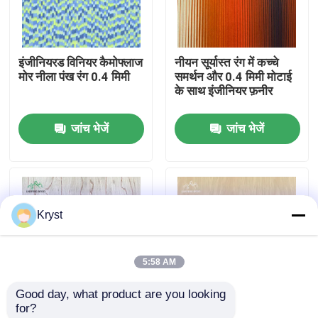
हमारे बारे में
इंजीनियरड विनियर कैमोफ्लाज
नीयन सूर्यास्त रंग में कच्चे
मोर नीला पंख रंग 0.4 मिमी
समर्थन और 0.4 मिमी मोटाई
कारखाने का दौरा
के साथ इंजीनियर फ़नीर
जांच भेजें
जांच भेजें
गुणवत्ता नियंत्रण
हमसे संपर्क करें
Kryst
समाचार
5:58 AM
मामले
Good day, what product are you looking 
for?
उद्धरण मांगें
दुर्लभ बर्च बरल रंग 0.4 मिमी
बैकिंग फ्लेस बैक इंजीनियर