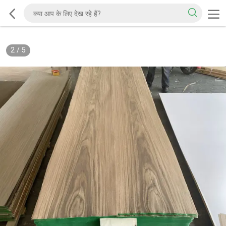
2
/
5